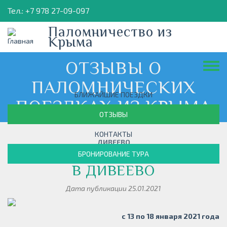
Перейти
Тел.: +7 978 27-09-097
к
основному
Паломничество из
содержанию
Крыма
ОТЗЫВЫ О
ПАЛОМНИЧЕСКИХ
БЛИЖАЙШИЕ ПОЕЗДКИ
ПОЕЗДКАХ ИЗ КРЫМА
ОТЗЫВЫ
КОНТАКТЫ
ДИВЕЕВО
ПАЛОМНИЧЕСКАЯ ПОЕЗДКА
БРОНИРОВАНИЕ ТУРА
В ДИВЕЕВО
Дата публикации 25.01.2021
с 13 по 18 января 2021 года